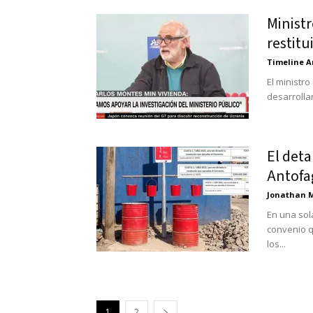
Minist
restitu
Timeline A
El ministro
desarrollan
El deta
Antofag
Jonathan 
En una sol
convenio q
los...
1
2