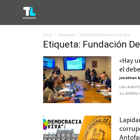
Inicio
Etiquetas
Fundación Democracia Viva
Etiqueta: Fundación D
«Hay u
el debe
Jonathan 
Las autori
su ámbito 
Lapida
corrup
Antofag