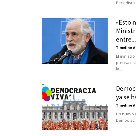
Periodista
«Esto 
Minist
entre...
Timeline A
El ministr
prensa est
la...
Democr
ya se h
Timeline A
Un nuevo a
Democracia 