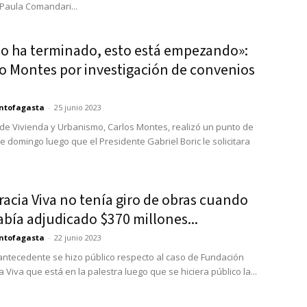
 Paula Comandari...
no ha terminado, esto está empezando»:
ro Montes por investigación de convenios
ntofagasta
-
25 junio 2023
o de Vivienda y Urbanismo, Carlos Montes, realizó un punto de
e domingo luego que el Presidente Gabriel Boric le solicitara
acia Viva no tenía giro de obras cuando
abía adjudicado $370 millones...
ntofagasta
-
22 junio 2023
ntecedente se hizo público respecto al caso de Fundación
Viva que está en la palestra luego que se hiciera público la...