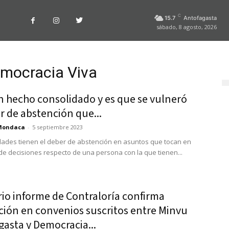
C
15.7
Antofagasta
sábado, 8 agosto, 2026
emocracia Viva
n hecho consolidado y es que se vulneró
r de abstención que...
Mondaca
-
5 septiembre 2023
dades tienen el deber de abstención en asuntos que tocan en
de decisiones respecto de una persona con la que tienen...
rio informe de Contraloría confirma
ción en convenios suscritos entre Minvu
asta y Democracia...