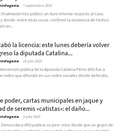
ntofagasta
-
1 septiembre 2023
a finalmente hizo público un duro informe respecto al Caso
y donde -entre otras cosas- confirmó la existencia de hechos
ón en...
cabó la licencia: este lunes debería volver
reso la diputada Catalina...
ntofagasta
-
23 julio 2023
ntervención pública de la diputada Catalina Pérez (RD) fue a
un video que difundió en sus redes sociales donde defendía...
e poder, cartas municipales en jaque y
d de seremis «catistas»: el daño...
ntofagasta
-
3 julio 2023
 Democrática (RD) padece su peor crisis desde que un grupo de