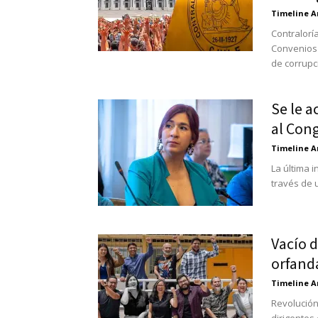
Timeline A
Contralorí
Convenios 
de corrupci
Se le a
al Cong
Timeline A
La última i
través de 
Vacío d
orfanda
Timeline A
Revolución