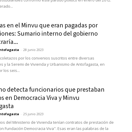
estudiantiles conformó este partido político en enero del 2012.
erado...
as en el Minvu que eran pagadas por
iones: Sumario interno del gobierno
raría...
ntofagasta
-
28 junio 2023
 coletazos por los convenios suscritos entre diversas
s y la Seremi de Vivienda y Urbanismo de Antofagasta, en
r los seis...
no detecta funcionarios que prestaban
os en Democracia Viva y Minvu
gasta
ntofagasta
-
25 junio 2023
ios del Ministerio de Vivienda tenían contratos de prestación de
con Fundación Democracia Viva". Esas eran las palabras de la