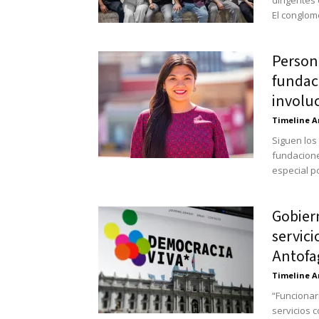
dirigentes 
El conglom
Person
fundac
involuc
Timeline A
Siguen los
fundacione
especial po
Gobier
servici
Antofa
Timeline A
“Funcionar
servicios 