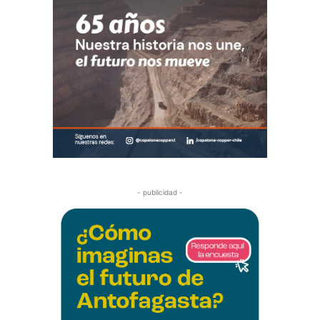
- publicidad -