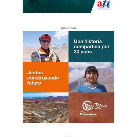
- publicidad -