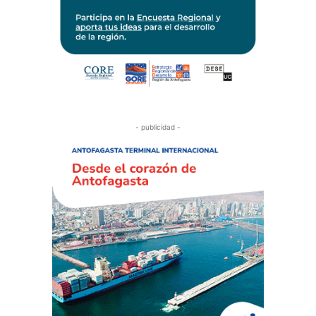
- publicidad -