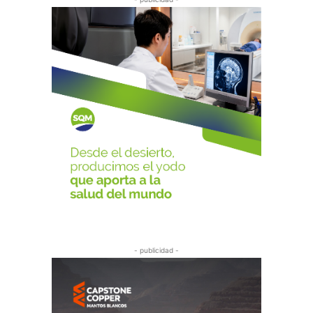
- publicidad -