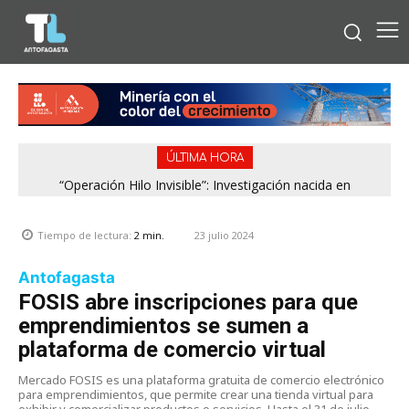
ÚLTIMA HORA
“Operación Hilo Invisible”: Investigación nacida en
Antofagasta permitió incautar 2,1 toneladas de marihuana
en la zona central
23 julio 2024
Tiempo de lectura:
2
min.
Antofagasta
FOSIS abre inscripciones para que
emprendimientos se sumen a
plataforma de comercio virtual
Mercado FOSIS es una plataforma gratuita de comercio electrónico
para emprendimientos, que permite crear una tienda virtual para
exhibir y comercializar productos o servicios. Hasta el 31 de julio,