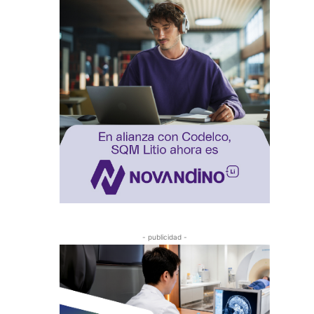
- publicidad -