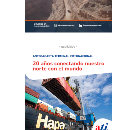
- publicidad -