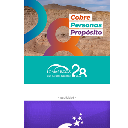
- publicidad -