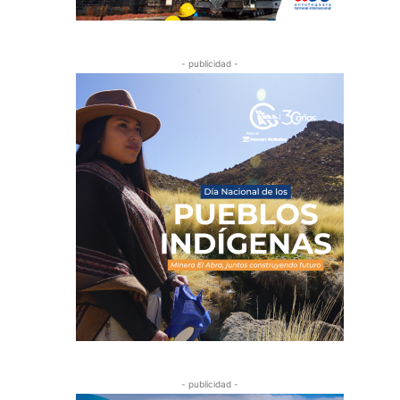
- publicidad -
- publicidad -