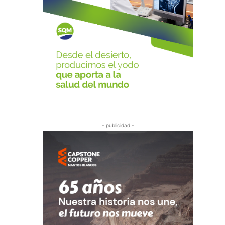
- publicidad -