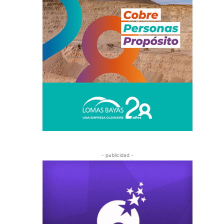
- publicidad -