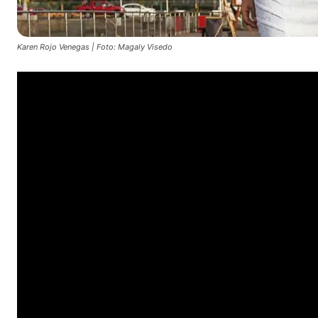
Karen Rojo Venegas | Foto: Magaly Visedo