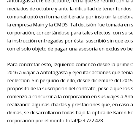
Antofagasta el 6 de octubre, fecha que se reunió con la 
mediados de octubre y ante la dificultad de tener fondos 
comunal optó en forma deliberada por instruir la celebr
la empresa Main y la CMDS. Tal decisión fue tomada en su
corporación, concertándose para tales efectos, con su s
la instrucción entregadas por ésta, suscribió sin que ex
con el solo objeto de pagar una asesoría en exclusivo ben
Para concretar esto, Izquierdo comenzó desde la primera 
2016 a viajar a Antofagasta y ejecutar acciones que tení
reelección. Sin perjuicio de ello, desde diciembre del 20
propósito de la suscripción del contrato, pese a que los 
comenzó a concurrir a la corporación en sus viajes a A
realizando algunas charlas y prestaciones que, en caso al
demás, se desarrollaron todas bajo la óptica de Karen Roj
corporación por el monto total $23.722.428.