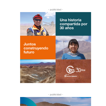
- publicidad -
- publicidad -