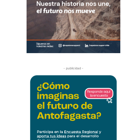
- publicidad -