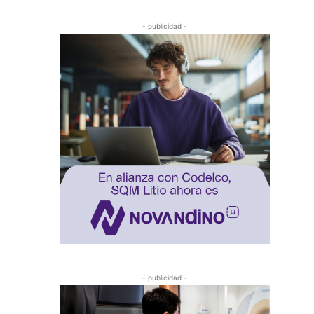
- publicidad -
- publicidad -