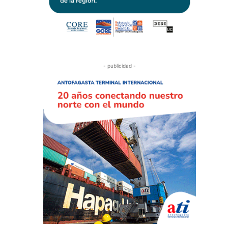
- publicidad -