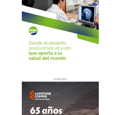
- publicidad -