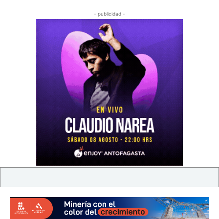
- publicidad -