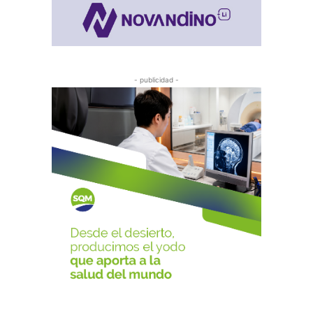
- publicidad -