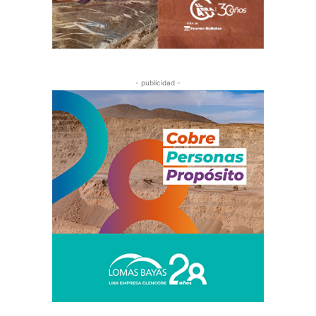
- publicidad -