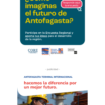
- publicidad -