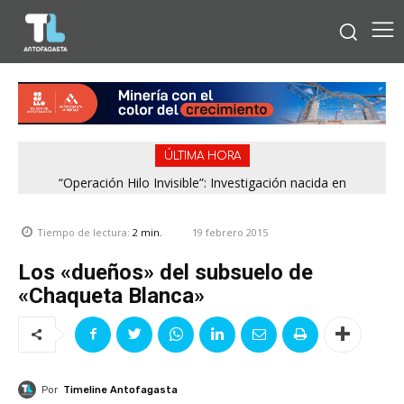
ÚLTIMA HORA
“Operación Hilo Invisible”: Investigación nacida en
Antofagasta permitió incautar 2,1 toneladas de marihuana
en la zona central
19 febrero 2015
Tiempo de lectura:
2
min.
Los «dueños» del subsuelo de
«Chaqueta Blanca»
Por
Timeline Antofagasta