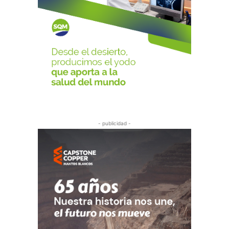
- publicidad -