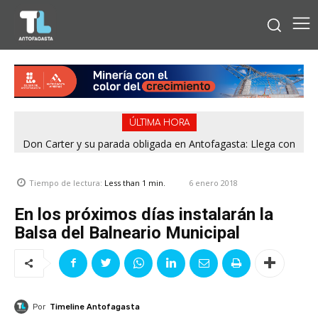
ÚLTIMA HORA
Don Carter y su parada obligada en Antofagasta: Llega con
su humor sin filtro en ¿Con o Sin Censura?
6 enero 2018
Tiempo de lectura:
Less than 1
min.
En los próximos días instalarán la
Balsa del Balneario Municipal
Por
Timeline Antofagasta