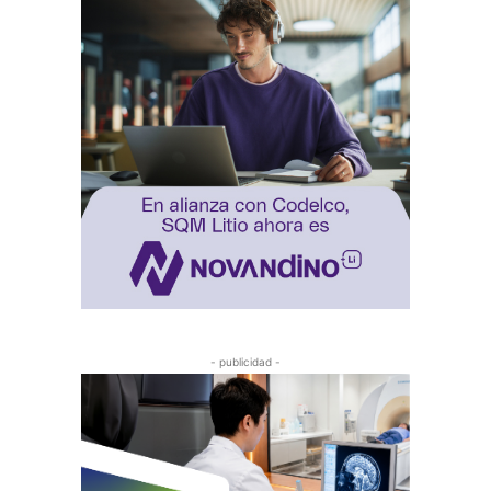
- publicidad -