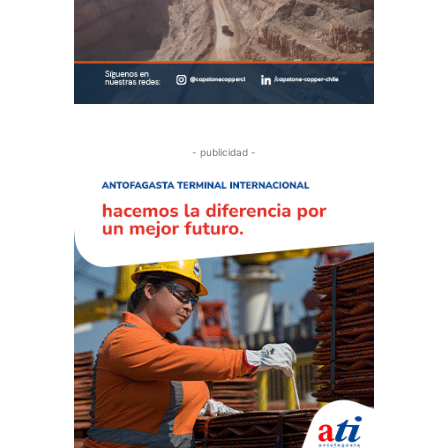
- publicidad -