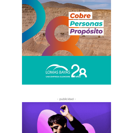
- publicidad -