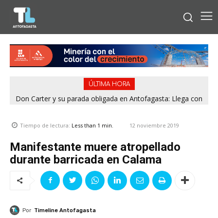
ÚLTIMA HORA
Don Carter y su parada obligada en Antofagasta: Llega con
su humor sin filtro en ¿Con o Sin Censura?
12 noviembre 2019
Tiempo de lectura:
Less than 1
min.
Manifestante muere atropellado
durante barricada en Calama
Por
Timeline Antofagasta