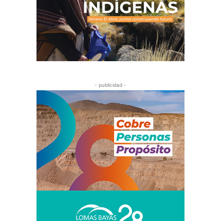
- publicidad -