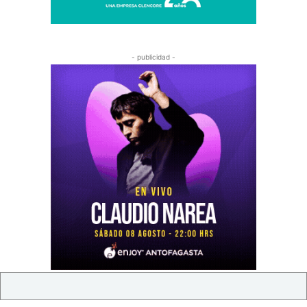
- publicidad -