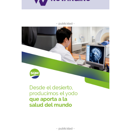
- publicidad -
- publicidad -