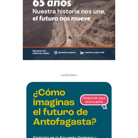
- publicidad -