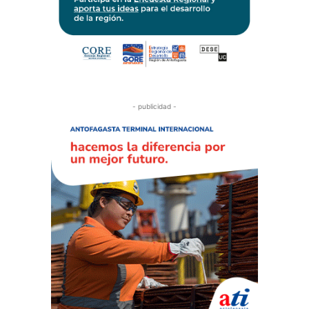
- publicidad -