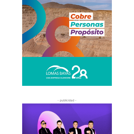
- publicidad -