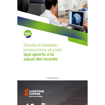
- publicidad -