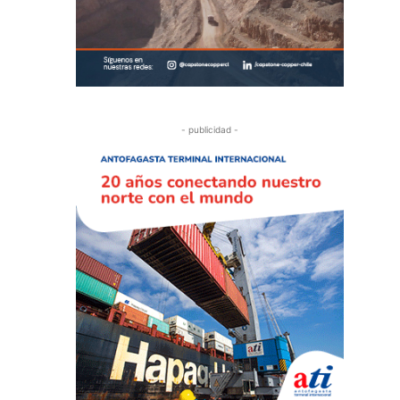
- publicidad -