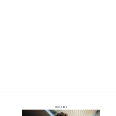
- publicidad -