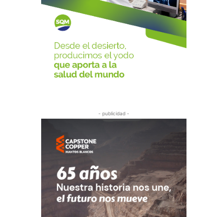
- publicidad -