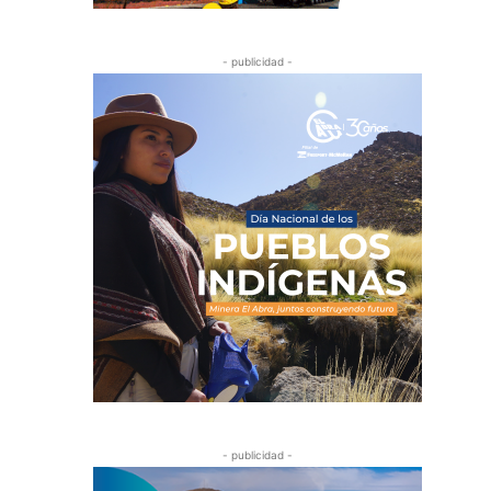
- publicidad -
- publicidad -