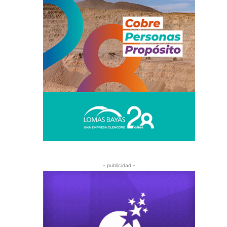
- publicidad -