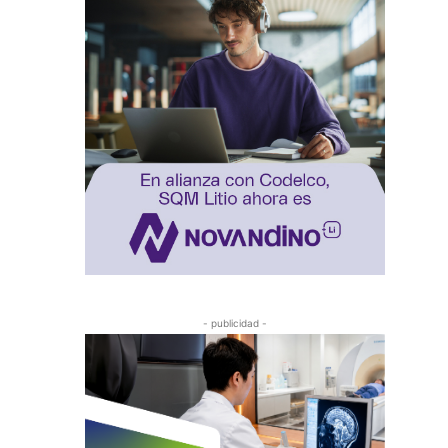
- publicidad -