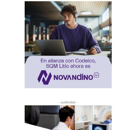
- publicidad -