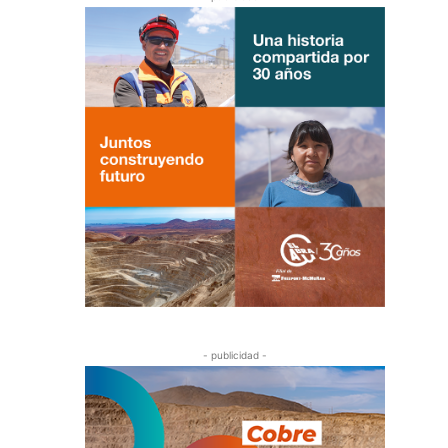
- publicidad -