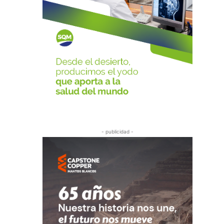
- publicidad -