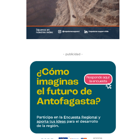
- publicidad -