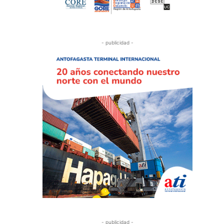
- publicidad -
- publicidad -