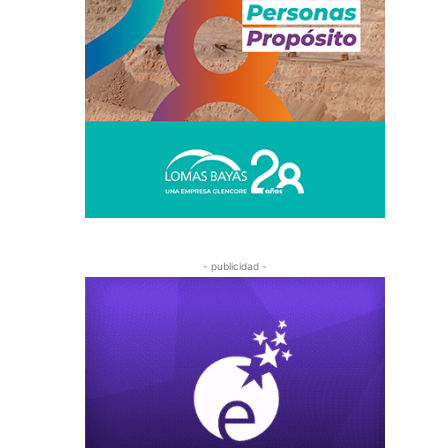
- publicidad -