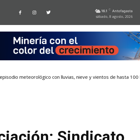
C
16.1
Antofagasta
sábado, 8 agosto, 2026
pisodio meteorológico con lluvias, nieve y vientos de hasta 100
iación: Sindicato