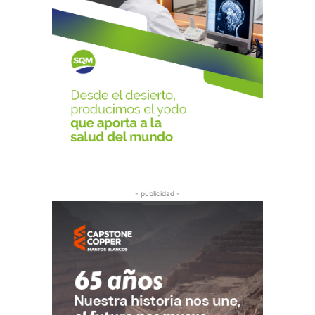
- publicidad -