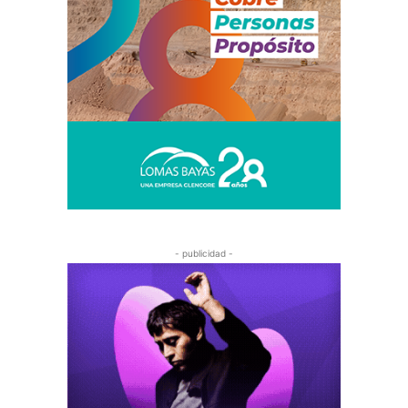
- publicidad -