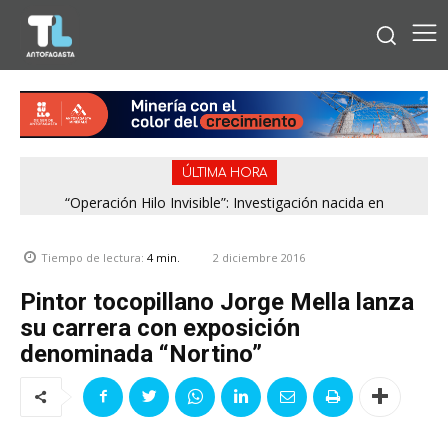
ÚLTIMA HORA
“Operación Hilo Invisible”: Investigación nacida en
Antofagasta permitió incautar 2,1 toneladas de marihuana
en la zona central
2 diciembre 2016
Tiempo de lectura:
4
min.
Pintor tocopillano Jorge Mella lanza
su carrera con exposición
denominada “Nortino”