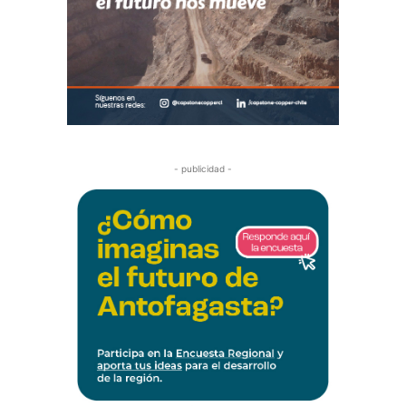
- publicidad -