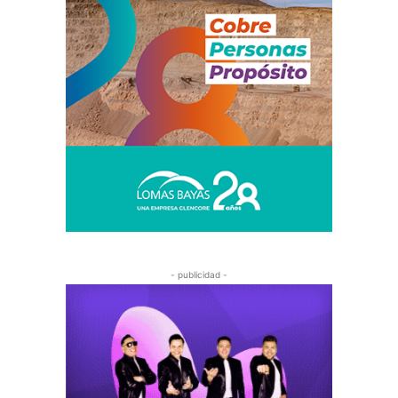
- publicidad -