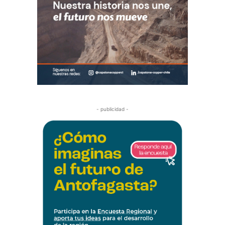
- publicidad -