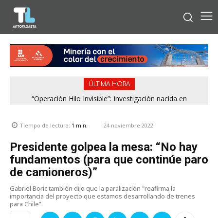
ÚLTIMA HORA
“Operación Hilo Invisible”: Investigación nacida en
Antofagasta permitió incautar 2,1 toneladas de marihuana
en la zona central
24 noviembre 2022
Tiempo de lectura:
1
min.
Presidente golpea la mesa: “No hay
fundamentos (para que continúe paro
de camioneros)”
Gabriel Boric también dijo que la paralización "reafirma la
importancia del proyecto que estamos desarrollando de trenes
para Chile”.