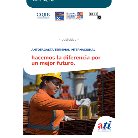
- publicidad -