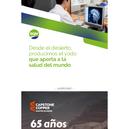
- publicidad -