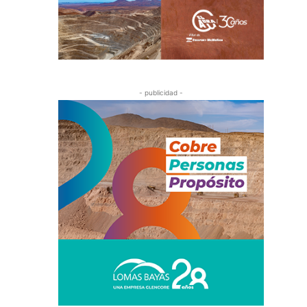
- publicidad -