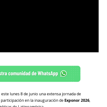
rá este lunes 8 de junio una extensa jornada de
 participación en la inauguración de
Exponor 2026
,
géticas de Latinoamérica.