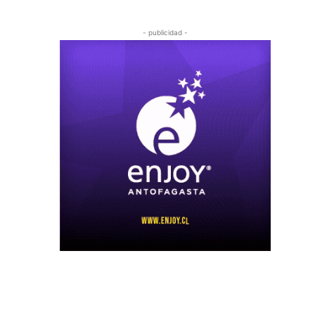
- publicidad -