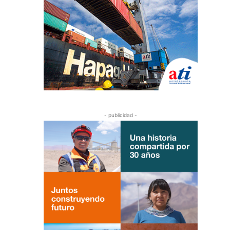
- publicidad -