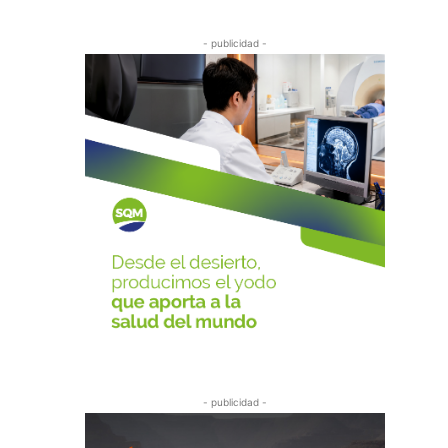
- publicidad -
- publicidad -