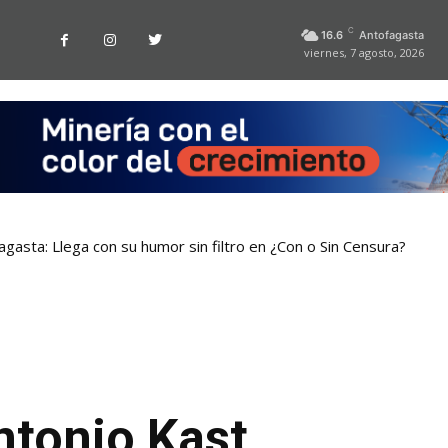
C
16.6
Antofagasta
viernes, 7 agosto, 2026
gasta: Llega con su humor sin filtro en ¿Con o Sin Censura?
Niño? 9 de 11 jugueterías fiscalizadas en Antofagasta terminaron
ntonio Kast