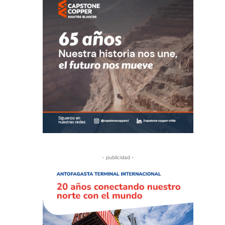
- publicidad -