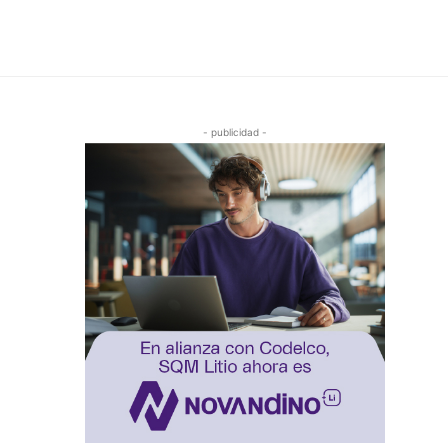
- publicidad -