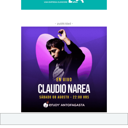
- publicidad -