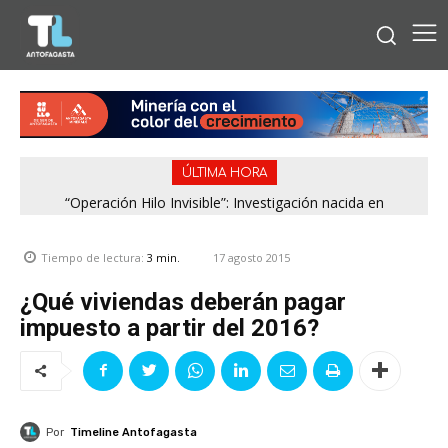
ÚLTIMA HORA
“Operación Hilo Invisible”: Investigación nacida en
Antofagasta permitió incautar 2,1 toneladas de marihuana
en la zona central
17 agosto 2015
Tiempo de lectura:
3
min.
¿Qué viviendas deberán pagar
impuesto a partir del 2016?
Por
Timeline Antofagasta