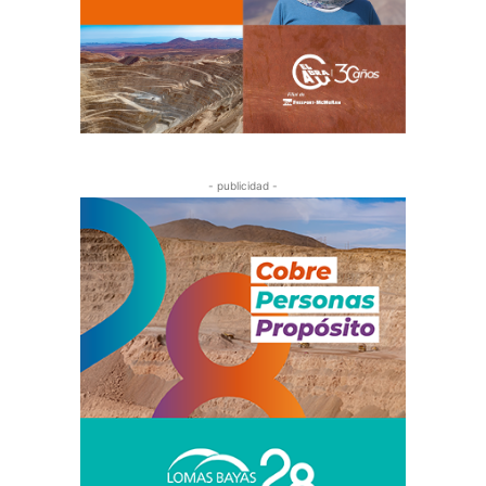
- publicidad -