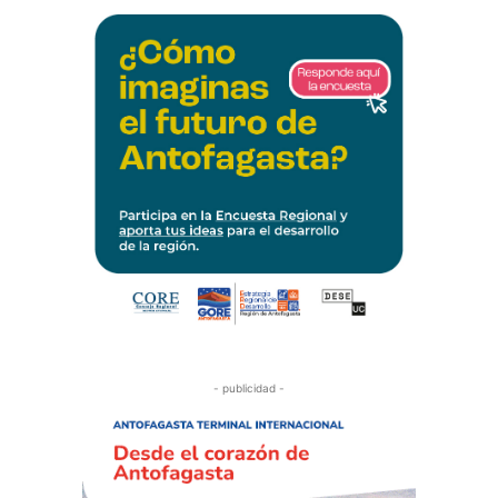
- publicidad -