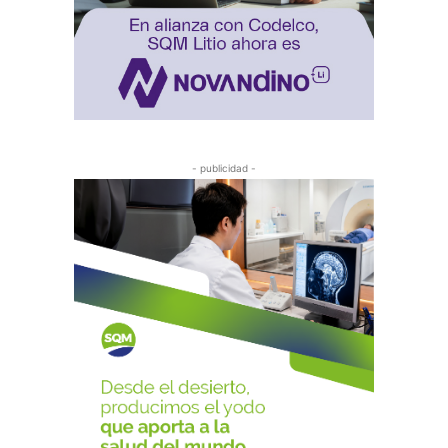
- publicidad -