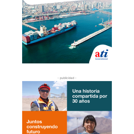
- publicidad -