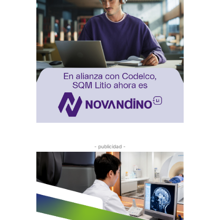
- publicidad -