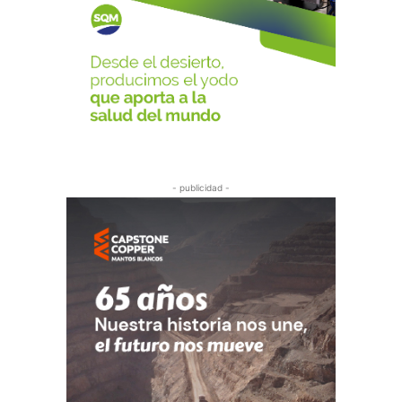
- publicidad -