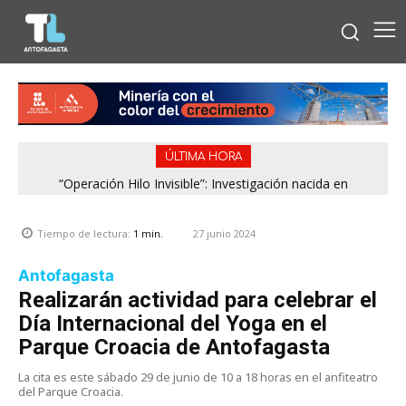
ÚLTIMA HORA
“Operación Hilo Invisible”: Investigación nacida en
Antofagasta permitió incautar 2,1 toneladas de marihuana
en la zona central
27 junio 2024
Tiempo de lectura:
1
min.
Antofagasta
Realizarán actividad para celebrar el
Día Internacional del Yoga en el
Parque Croacia de Antofagasta
La cita es este sábado 29 de junio de 10 a 18 horas en el anfiteatro
del Parque Croacia.