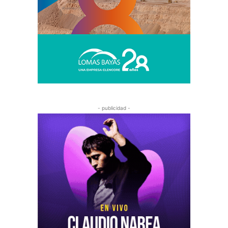
- publicidad -