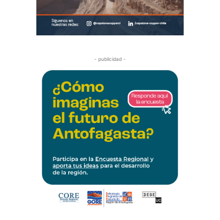
- publicidad -