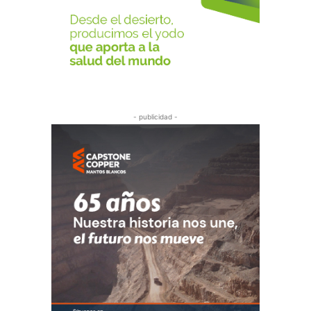
- publicidad -