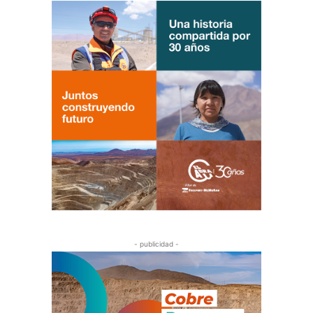
- publicidad -