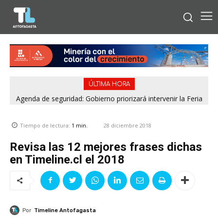
ÚLTIMA HORA
Agenda de seguridad: Gobierno priorizará intervenir la Feria
Pantaleón Cortés de Antofagasta y el casco urbano de
Calama
28 diciembre 2018
Tiempo de lectura:
1
min.
Revisa las 12 mejores frases dichas
en Timeline.cl el 2018
Por
Timeline Antofagasta