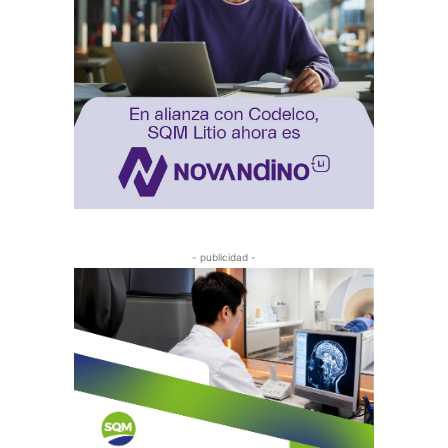
- publicidad -