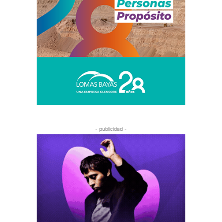
- publicidad -