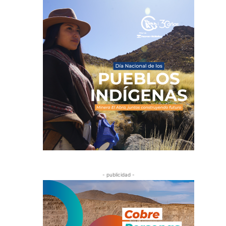
- publicidad -