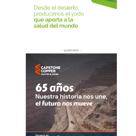
- publicidad -