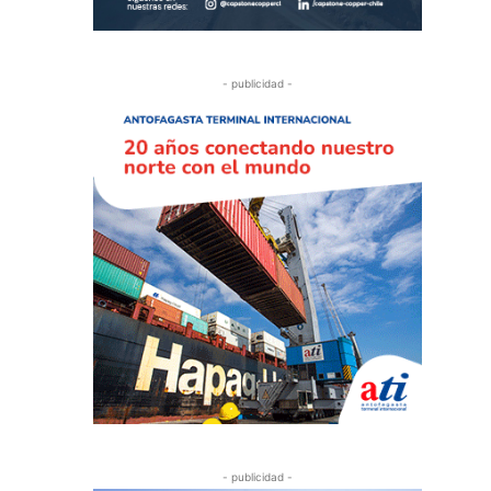
- publicidad -
- publicidad -