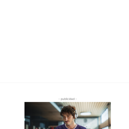
- publicidad -