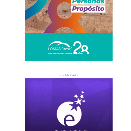
- publicidad -