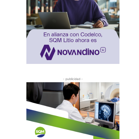
- publicidad -