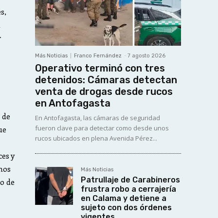
s,
a
r
Más Noticias
Franco Fernández
-
7 agosto 2026
Operativo terminó con tres
detenidos: Cámaras detectan
venta de drogas desde rucos
en Antofagasta
 de
En Antofagasta, las cámaras de seguridad
fueron clave para detectar como desde unos
ue
rucos ubicados en plena Avenida Pérez...
es y
mos
Más Noticias
Patrullaje de Carabineros
o de
frustra robo a cerrajería
en Calama y detiene a
sujeto con dos órdenes
vigentes