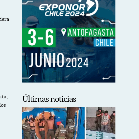
dera
d
a
Últimas noticias
ata,
íos