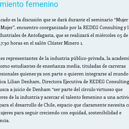
miento femenino
cado es la discusión que se dará durante el seminario “Mujer
 Mujer”, encuentro coorganizado por la REDEG Consulting y 
dustriales de Antofagasta, que se realizará el miércoles 05 de
17:30 horas en el salón Clúster Minero 1.
es representantes de la industria público-privada, la academi
 como estudiantes de enseñanza media, tituladas de carreras
fesionales quienes ya son parte o quieren integrarse al mundo
lica Lilian Denham, Directora Ejecutiva de REDEG Consulting
busca a juicio de Denham “ser parte del círculo virtuoso que
ores de la industria y acercar el talento femenino a una activ
para el desarrollo de Chile, espacio que claramente necesita 
ujeres para seguir creciendo con equidad, sostenibilidad e
ncia.