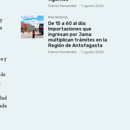
Franco Fernández
-
7 agosto 2026
Más Noticias
 y
De 15 a 60 al día:
la
Importaciones que
ingresan por Jama
multiplican trámites en la
Región de Antofagasta
Franco Fernández
-
7 agosto 2026
a y
 de
.
idad
cada