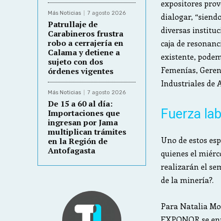
expositores prov
Más Noticias
7 agosto 2026
dialogar, “siend
Patrullaje de
diversas institu
Carabineros frustra
robo a cerrajería en
caja de resonanc
Calama y detiene a
existente, podem
sujeto con dos
Femenías, Gerent
órdenes vigentes
Industriales de 
Más Noticias
7 agosto 2026
De 15 a 60 al día:
Fuerza lab
Importaciones que
ingresan por Jama
multiplican trámites
Uno de estos esp
en la Región de
Antofagasta
quienes el miérc
realizarán el se
de la minería?.
Para Natalia Mor
EXPONOR se enma