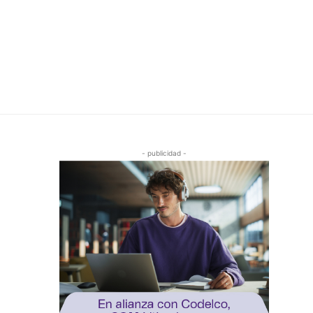
- publicidad -