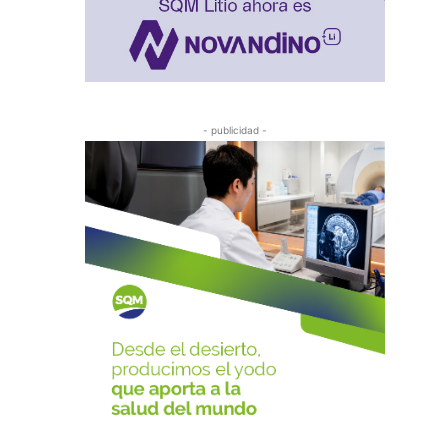
- publicidad -