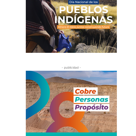
- publicidad -