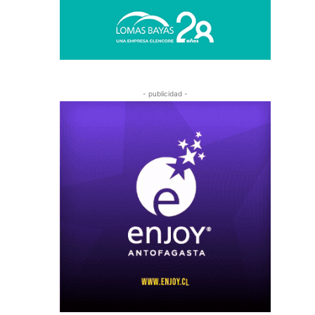
- publicidad -