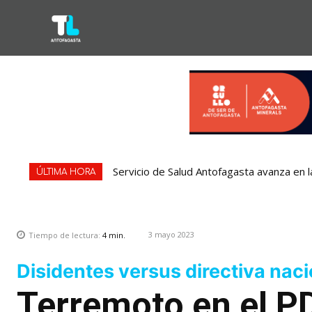
Servicio de Salud Antofagasta avanza en l
ÚLTIMA HORA
3 mayo 2023
Tiempo de lectura:
4
min.
Disidentes versus directiva naci
Terremoto en el P