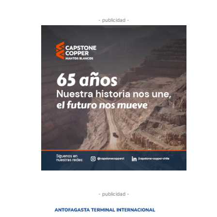
- publicidad -
- publicidad -