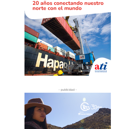
- publicidad -