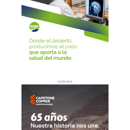
- publicidad -