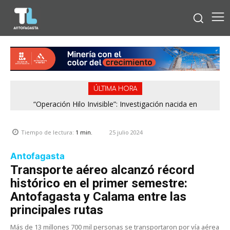
ÚLTIMA HORA
“Operación Hilo Invisible”: Investigación nacida en
Antofagasta permitió incautar 2,1 toneladas de marihuana
en la zona central
25 julio 2024
Tiempo de lectura:
1
min.
Antofagasta
Transporte aéreo alcanzó récord
histórico en el primer semestre:
Antofagasta y Calama entre las
principales rutas
Más de 13 millones 700 mil personas se transportaron por vía aérea