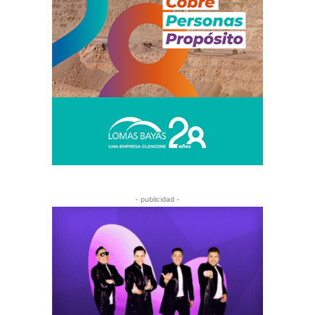
- publicidad -