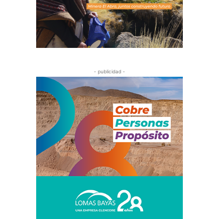
- publicidad -