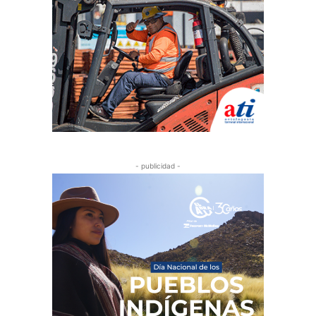
- publicidad -