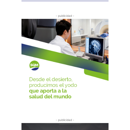
- publicidad -
- publicidad -