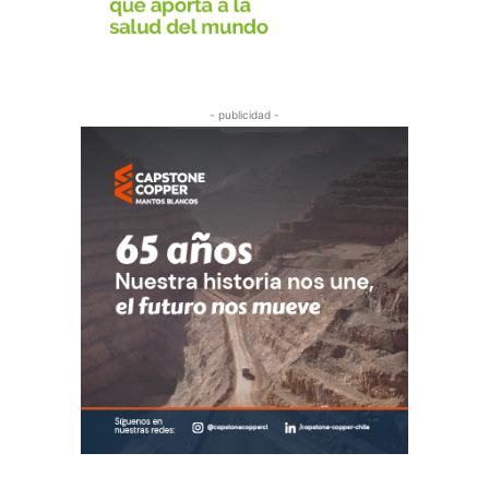
- publicidad -