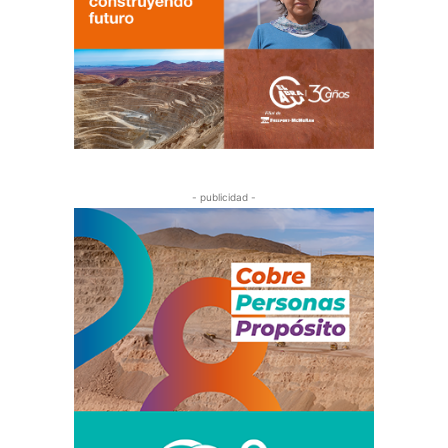
- publicidad -