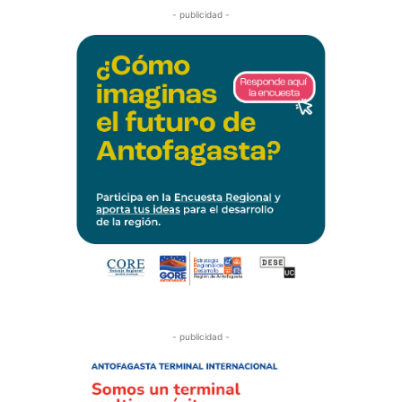
- publicidad -
- publicidad -