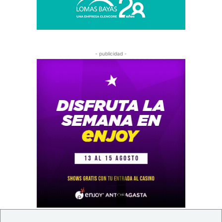
- publicidad -