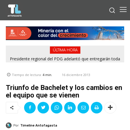
ÚLTIMA HORA
Presidente regional del PDG adelantó que entregarán toda
Municipio plantea asumir parte de las obras para destrabar
la información para esclarecer rendiciones denunciadas por
Playa La Chimba y proyecta renovación de parques del
el Servel
borde costero
16 diciembre 2013
Tiempo de lectura:
4
min.
Triunfo de Bachelet y los cambios en
el equipo que se vienen
Por
Timeline Antofagasta