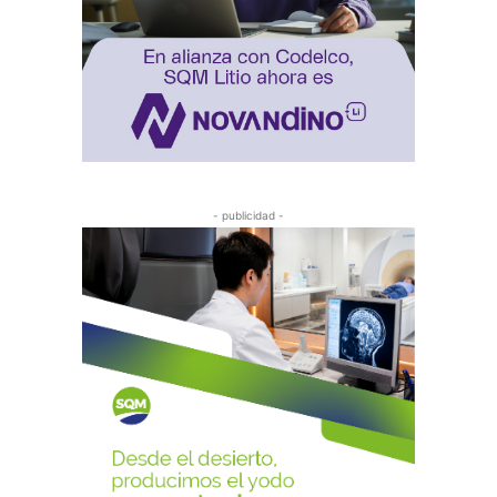
- publicidad -