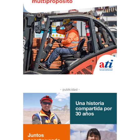
- publicidad -