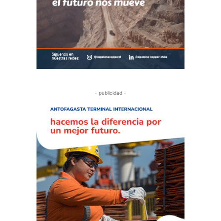
- publicidad -