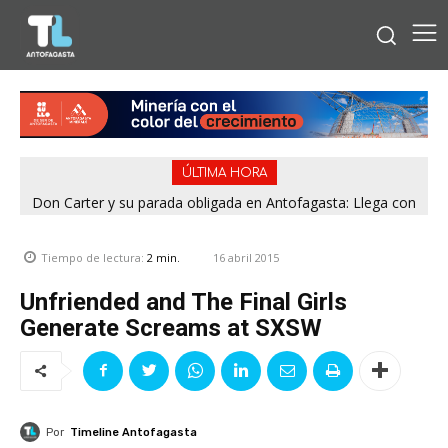
ÚLTIMA HORA
Don Carter y su parada obligada en Antofagasta: Llega con
su humor sin filtro en ¿Con o Sin Censura?
16 abril 2015
Tiempo de lectura:
2
min.
Unfriended and The Final Girls
Generate Screams at SXSW
Por
Timeline Antofagasta