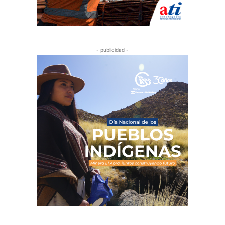
- publicidad -