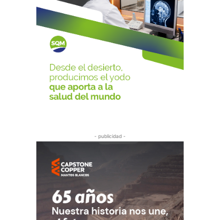
- publicidad -