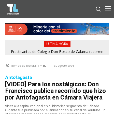
ÚLTIMA HORA
Practicantes de Colegio Don Bosco de Calama recorren
operación de Minera El Abra
30 agosto 2024
Tiempo de lectura:
1
min.
Antofagasta
[VIDEO] Para los nostálgicos: Don
Francisco publica recorrido que hizo
por Antofagasta en Cámara Viajera
Visita a la capital regional en el histórico segmento de Sábado
Gigante fue publicada por el animador en su canal de Youtube. En
el capítulo recorre desde el centro de la ciudad hasta un