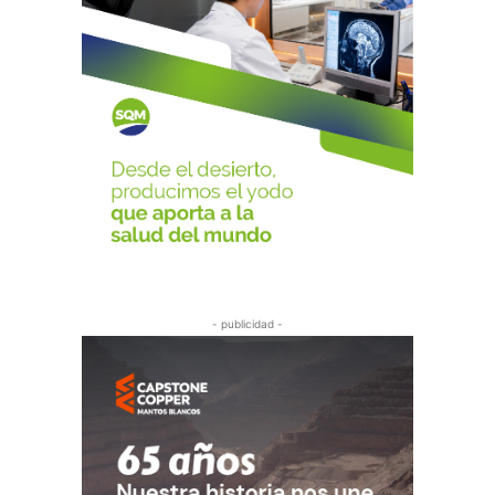
- publicidad -