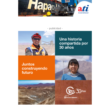
- publicidad -