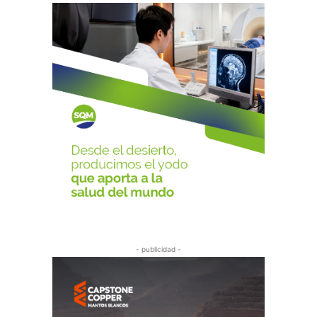
- publicidad -