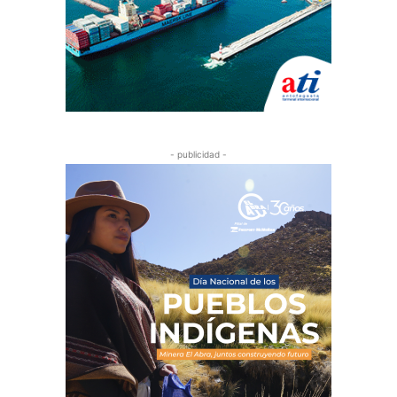
- publicidad -