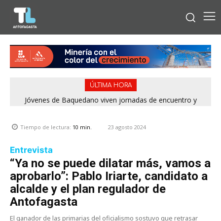
ÚLTIMA HORA
Concejales piden adelantar gestiones por la playa La Chimba
Jóvenes de Baquedano viven jornadas de encuentro y
aprendizaje en el Winter Camp 2026
para evitar otro verano sin salvavidas
23 agosto 2024
Tiempo de lectura:
10
min.
Entrevista
“Ya no se puede dilatar más, vamos a
aprobarlo”: Pablo Iriarte, candidato a
alcalde y el plan regulador de
Antofagasta
El ganador de las primarias del oficialismo sostuvo que retrasar