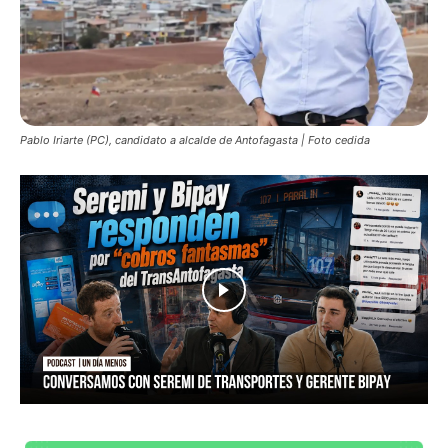
Pablo Iriarte (PC), candidato a alcalde de Antofagasta | Foto cedida