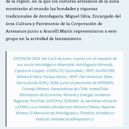
de la región, en la que los cultores artesanos de la zona
mostrarán al mundo las bondades y riquezas
tradicionales de Antofagasta. Miguel Silva, Encargado del
área Cultura y Patrimonio de la Corporación de
Artesanos junto a Aracelli Marín representaron a este
grupo en la actividad de lanzamiento.
EXPONOR 2024 -del 3 al 6 de junio- cuenta con el respaldo de
sus socios estratégicos Albemarle, Antofagasta Minerals,
Capstone Copper, CODELCO, Escondida | BHP, GLENCORE,
Minera El Abra, Pampa Norte | BHP, Pan American Silver,
Sierra Gorda SCM y SQM, junto al patrocinio de APRIMIN,
Consejo Minero, Generadoras de Chile, InvestChile,
Ministerios de Economía, Minería y Energía, Gobierno
Regional, ProChile, SOFOFA y SONAMI. Su aerolínea oficial es
LATAM y sus medios oficiales son Minería Chilena, Reporte
Minero, El Mercurio de Antofagasta y Timeline. Acredita tu
visita en:
visitatecnica@exponor.cl
.