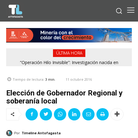
ÚLTIMA HORA
“Operación Hilo Invisible”: Investigación nacida en
Antofagasta permitió incautar 2,1 toneladas de marihuana
en la zona central
11 octubre 2016
Tiempo de lectura:
3
min.
Elección de Gobernador Regional y
soberanía local
Por
Timeline Antofagasta