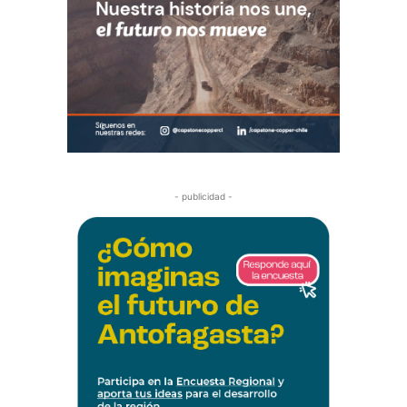
- publicidad -