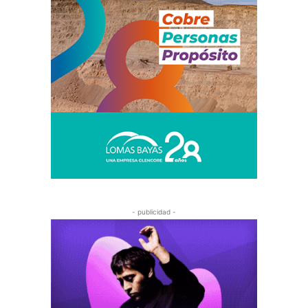
- publicidad -