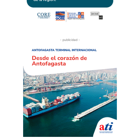
- publicidad -