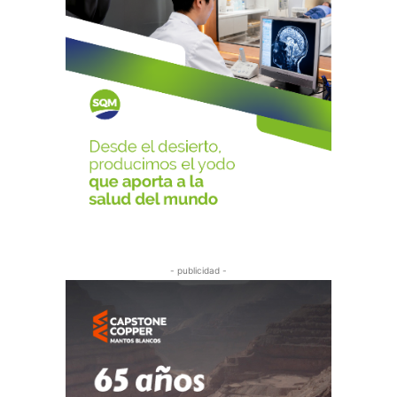
- publicidad -