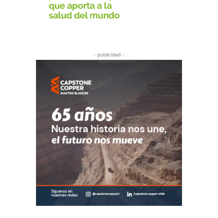
- publicidad -