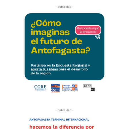
- publicidad -
- publicidad -