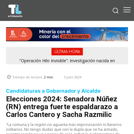
ÚLTIMA HORA
“Operación Hilo Invisible”: Investigación nacida en
Antofagasta permitió incautar 2,1 toneladas de marihuana
en la zona central
5 julio 2024
Tiempo de lectura:
2
min.
Candidaturas a Gobernador y Alcalde
Elecciones 2024: Senadora Núñez
(RN) entrega fuerte espaldarazo a
Carlos Cantero y Sacha Razmilic
"La comuna y la región no aguanta más improvisación ni llaneros
solitarios. No tengo dudas que con la dupla que se ha armado,
nuestra región se va a poner de pie", indicó la parlamentaria de