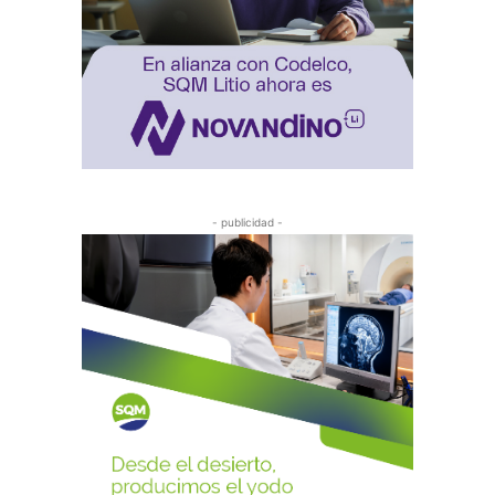
- publicidad -