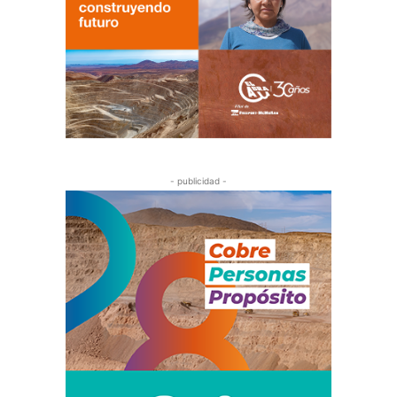
- publicidad -