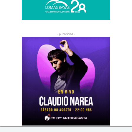
- publicidad -