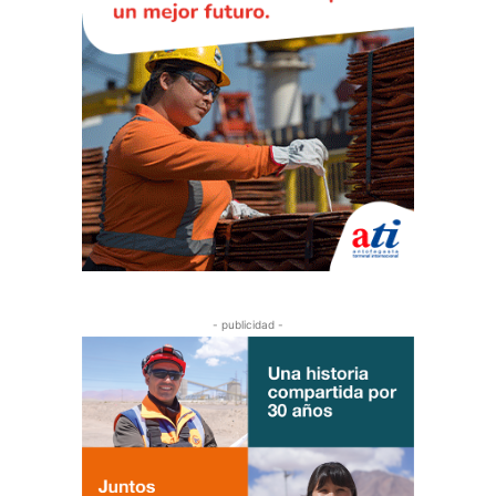
- publicidad -