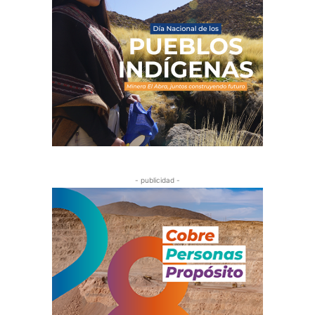
- publicidad -