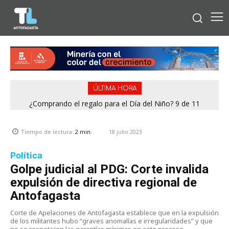
ÚLTIMA HORA
¿Comprando el regalo para el Día del Niño? 9 de 11
jugueterías fiscalizadas en Antofagasta terminaron con
sumario
18 julio 2023
Tiempo de lectura:
2
min.
Política
Golpe judicial al PDG: Corte invalida
expulsión de directiva regional de
Antofagasta
Corte de Apelaciones de Antofagasta establece que en la expulsión
de los militantes hubo “graves anomalías e irregularidades” y que
no se respetaron las garantías mínimas en este proceso