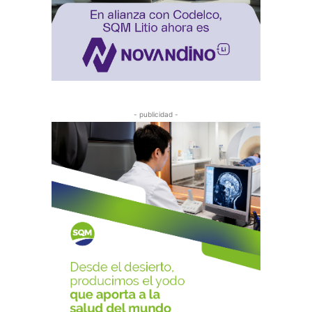
- publicidad -