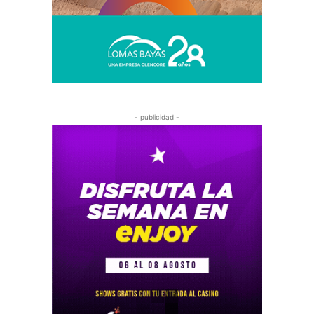
- publicidad -