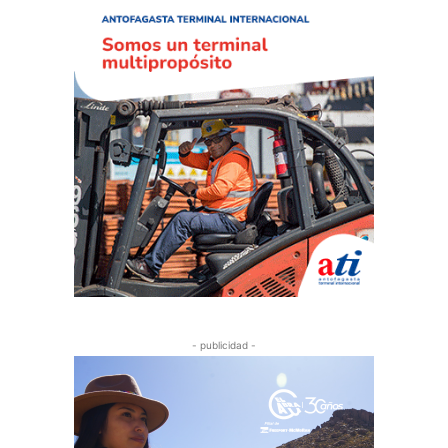
- publicidad -