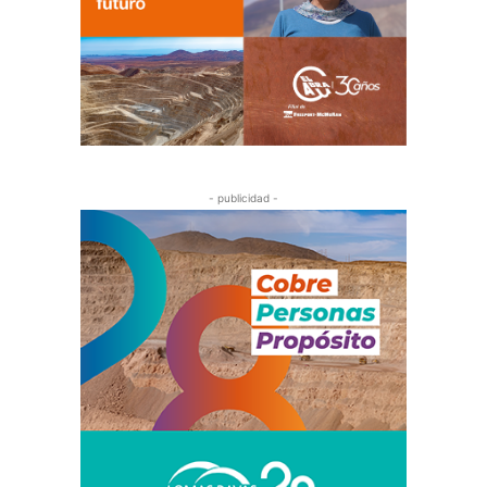
- publicidad -