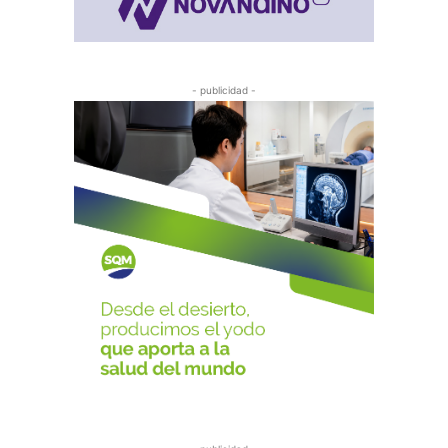
- publicidad -