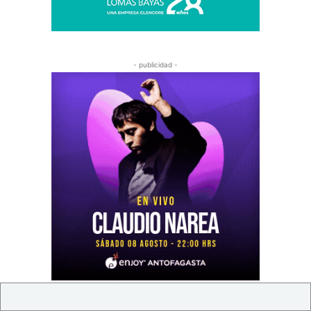
- publicidad -