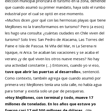
elección municipal priorizará el turismo en la zona, defiende
que cuando asumió su primer mandato, haya sido el rumbo
industrial por el cual se optó en ese momento.
«Muchos dicen ¿por qué con las hermosas playas que tiene
Mejillones no la transformamos en turismo? Pero (a esos)
les hago una consulta: ¿cuántas ciudades en Chile viven del
turismo? Solo tres: San Pedro de Atacama, Las Torres del
Paine e Isla de Pascua. Ni Viña del Mar, ni La Serena ni
Iquique, ni Arica. Se acaban las vacaciones y se acaba el
verano ¿y de qué viven los otros nueve meses? No hay
una actividad constante (…) Entonces, cuando yo vi eso,
tuve que abrir las puertas al desarrollo»
, sentenció.
Como contexto, también agrega que cuando asumió por
primera vez Mejillones tenía una sola calle, no había agua
para tomar y existía solo un par de pesqueras.
«Hoy Mejillones, con terminal y todo, mueve 17
millones de toneladas. En los años que estuve yo
fueron casi 17 mil 500 millones de dólares.
¿Me