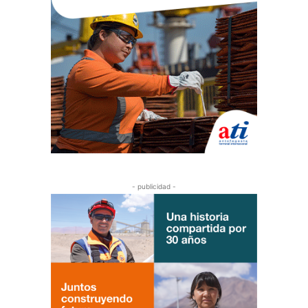
- publicidad -