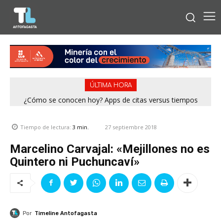
ÚLTIMA HORA
¿Cómo se conocen hoy? Apps de citas versus tiempos
análogos
27 septiembre 2018
Tiempo de lectura:
3
min.
Marcelino Carvajal: «Mejillones no es
Quintero ni Puchuncaví»
Por
Timeline Antofagasta