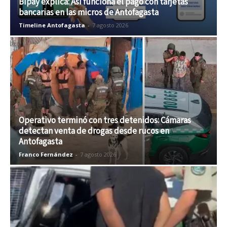
Bipay explica: Así funciona el pago con tarjetas
bancarias en las micros de Antofagasta
Timeline Antofagasta
-
7 agosto 2026
Operativo terminó con tres detenidos: Cámaras
detectan venta de drogas desde rucos en
Antofagasta
Franco Fernández
-
7 agosto 2026