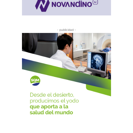
- publicidad -