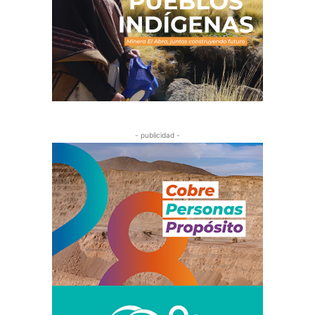
- publicidad -