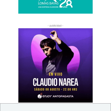
- publicidad -