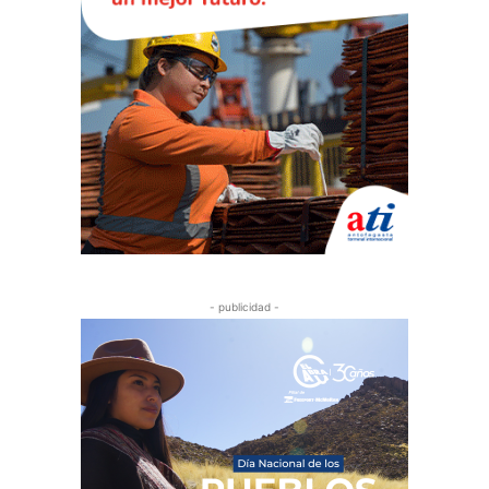
- publicidad -