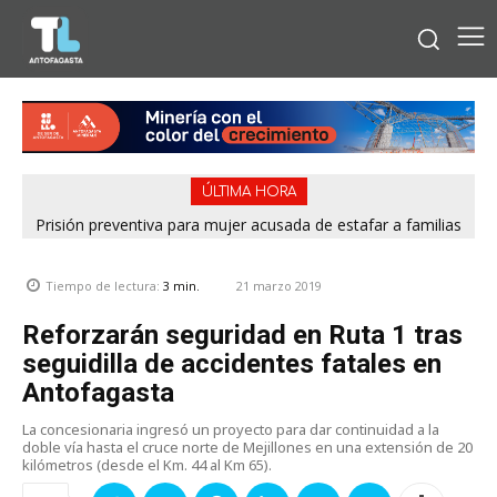
ÚLTIMA HORA
Prisión preventiva para mujer acusada de estafar a familias
con falsos cupos habitacionales del Serviu en Antofagasta
21 marzo 2019
Tiempo de lectura:
3
min.
Reforzarán seguridad en Ruta 1 tras
seguidilla de accidentes fatales en
Antofagasta
La concesionaria ingresó un proyecto para dar continuidad a la
doble vía hasta el cruce norte de Mejillones en una extensión de 20
kilómetros (desde el Km. 44 al Km 65).