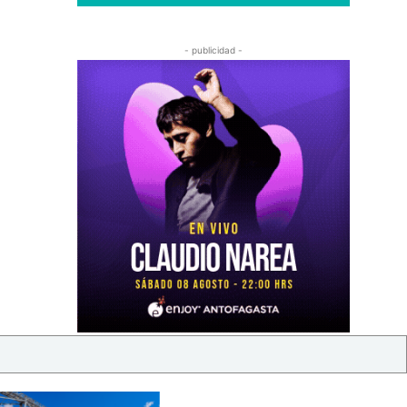
- publicidad -