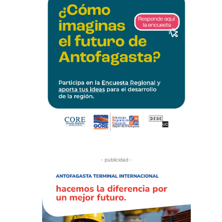
- publicidad -