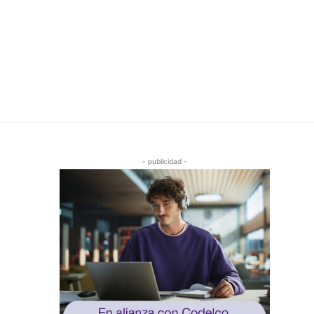
- publicidad -