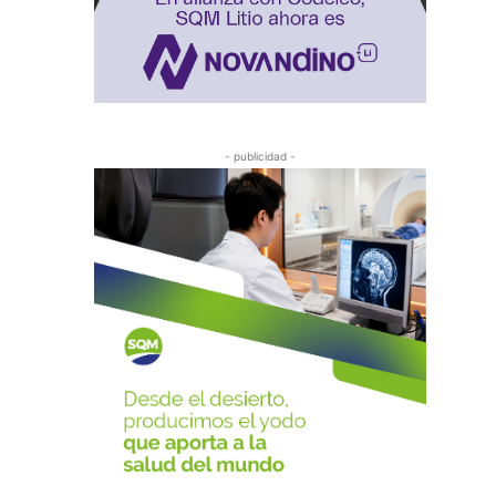
- publicidad -