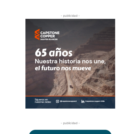
- publicidad -
- publicidad -