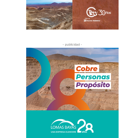
- publicidad -