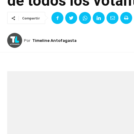
de todos los votan
Compartir
Por
Timeline Antofagasta