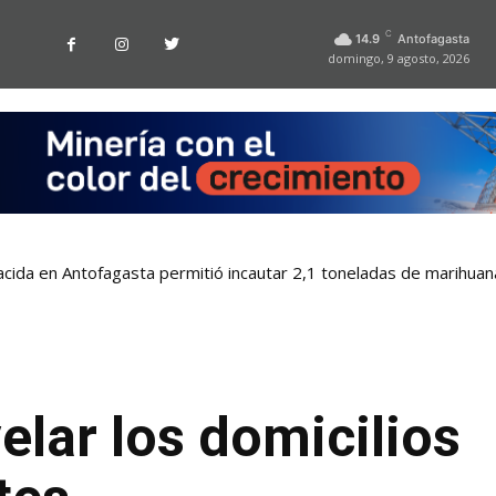
C
14.9
Antofagasta
domingo, 9 agosto, 2026
nacida en Antofagasta permitió incautar 2,1 toneladas de marihuan
elar los domicilios