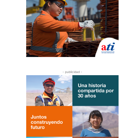
- publicidad -