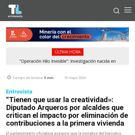
ÚLTIMA HORA
“Operación Hilo Invisible”: Investigación nacida en
Región de Antofagasta enfrentará nuevo episodio
Antofagasta permitió incautar 2,1 toneladas de marihuana
meteorológico con lluvias, nieve y vientos de hasta 100
en la zona central
km/h
19 mayo 2026
Tiempo de lectura:
9
min.
Entrevista
“Tienen que usar la creatividad»:
Diputado Arqueros por alcaldes que
critican el impacto por eliminación de
contribuciones a la primera vivienda
El parlamentario oficialista aseguró que la iniciativa del Ejecutivo