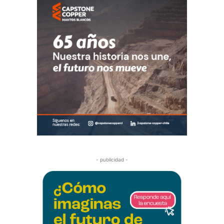
- publicidad -