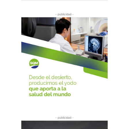
- publicidad -
- publicidad -