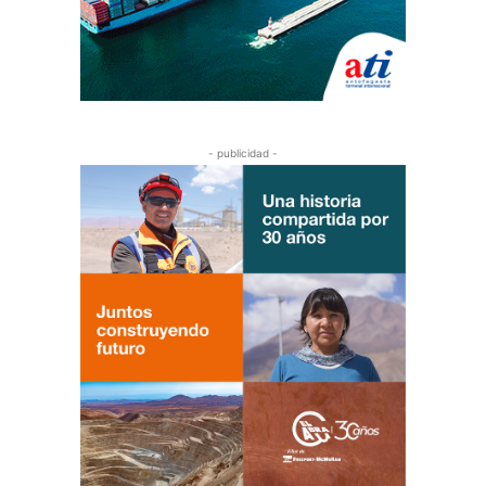
- publicidad -