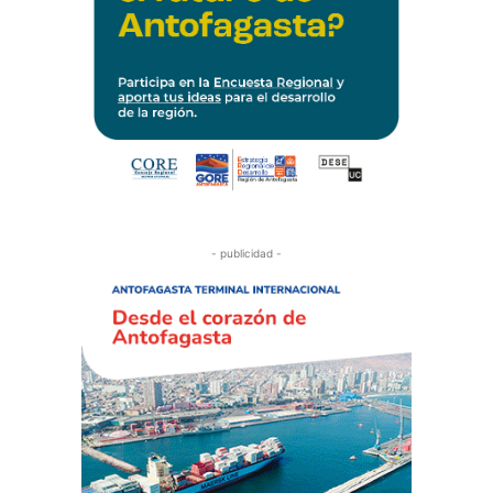
- publicidad -