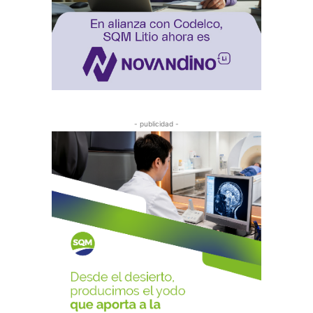
- publicidad -