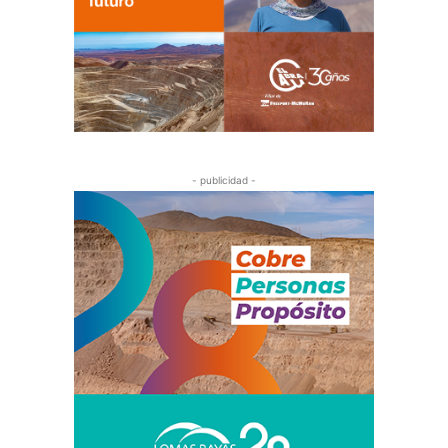
- publicidad -