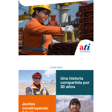
- publicidad -