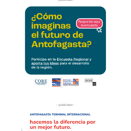
- publicidad -