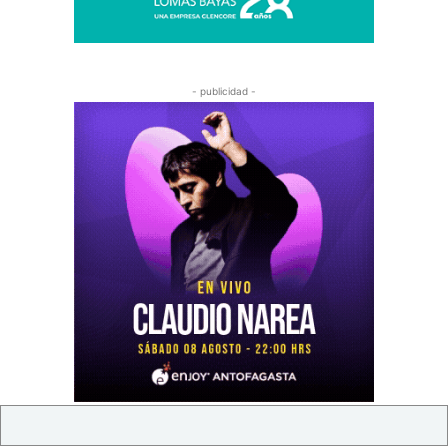
- publicidad -