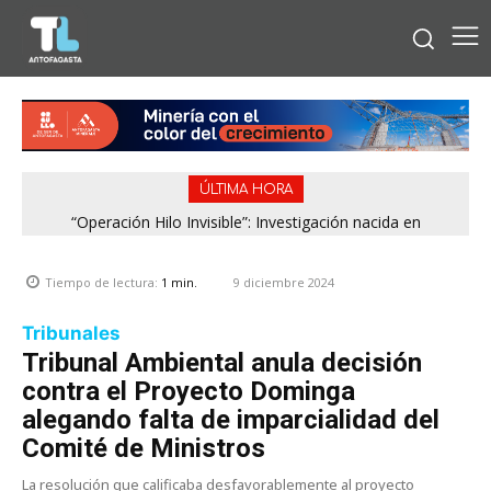
ÚLTIMA HORA
“Operación Hilo Invisible”: Investigación nacida en
Antofagasta permitió incautar 2,1 toneladas de marihuana
en la zona central
9 diciembre 2024
Tiempo de lectura:
1
min.
Tribunales
Tribunal Ambiental anula decisión
contra el Proyecto Dominga
alegando falta de imparcialidad del
Comité de Ministros
La resolución que calificaba desfavorablemente al proyecto